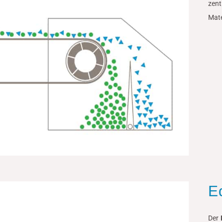
zent
Mate
E
Der