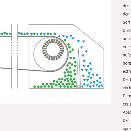
des 
den
Sort
Durc
auch
ode
auf
hori
ext
Der
ein 
Per
ein 
Absc
Der
spe