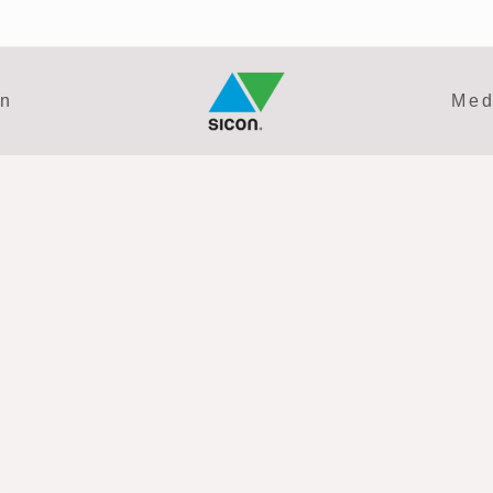
en
Med