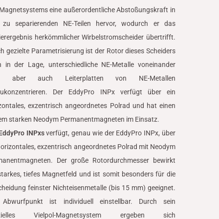
Magnetsystems eine außerordentliche Abstoßungskraft in
 zu separierenden NE-Teilen hervor, wodurch er das
ierergebnis herkömmlicher Wirbelstromscheider übertrifft.
h gezielte Parametrisierung ist der Rotor dieses Scheiders
 in der Lage, unterschiedliche NE-Metalle voneinander
r aber auch Leiterplatten von NE-Metallen
zukonzentrieren. Der EddyPro INPx verfügt über ein
zontales, exzentrisch angeordnetes Polrad und hat einen
rem starken Neodym Permanentmagneten im Einsatz.
EddyPro INPxs
verfügt, genau wie der EddyPro INPx, über
horizontales, exzentrisch angeordnetes Polrad mit Neodym
manentmagneten. Der große Rotordurchmesser bewirkt
starkes, tiefes Magnetfeld und ist somit besonders für die
heidung feinster Nichteisenmetalle (bis 15 mm) geeignet.
 Abwurfpunkt ist individuell einstellbar. Durch sein
zielles Vielpol-Magnetsystem ergeben sich