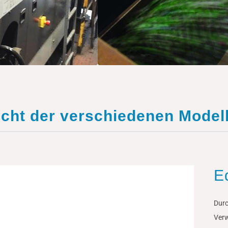
icht der verschiedenen Model
E
Dur
Ver