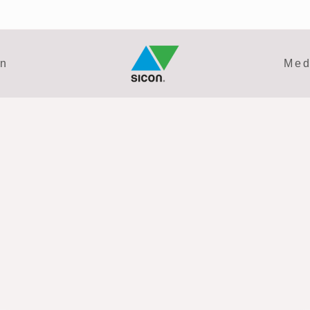
en
Med