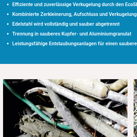
Effiziente und zuverlässige Verkugelung durch den
EcoS
Kombinierte Zerkleinerung, Aufschluss und Verkugelun
Edelstahl wird vollständig und sauber abgetrennt
Trennung in sauberes Kupfer- und Aluminiumgranulat
Leistungsfähige Entstaubungsanlagen für einen saubere
Aluminium / Kupfer
Output: