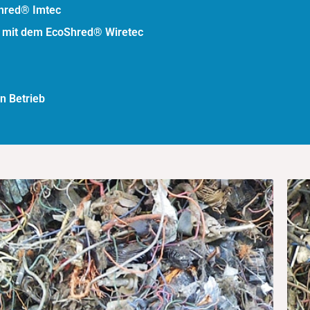
hred
® Imtec
g mit dem
EcoShred® Wiretec
n Betrieb
Aluminium / Kupfer
Output: