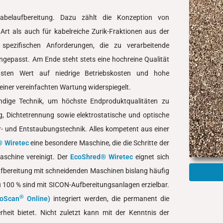
abelaufbereitung. Dazu zählt die Konzeption von
 Art als auch für kabelreiche Zurik-Fraktionen aus der
 spezifischen Anforderungen, die zu verarbeitende
angepasst. Am Ende steht stets eine hochreine Qualität
sten Wert auf niedrige Betriebskosten und hohe
 einer vereinfachten Wartung widerspiegelt.
ndige Technik, um höchste Endproduktqualitäten zu
ng, Dichtetrennung sowie elektrostatische und optische
r- und Entstaubungstechnik. Alles kompetent aus einer
 Wiretec
eine besondere Maschine, die die Schritte der
aschine vereinigt. Der
EcoShred® Wiretec
eignet sich
Aufbereitung mit schneidenden Maschinen bislang häufig
u 100 % sind mit SICON-Aufbereitungsanlagen erzielbar.
®
oScan
Online)
integriert werden, die permanent die
heit bietet. Nicht zuletzt kann mit der Kenntnis der