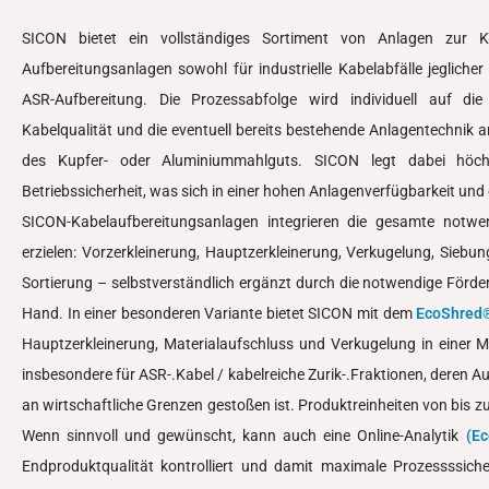
SICON bietet ein vollständiges Sortiment von Anlagen zur K
Aufbereitungsanlagen sowohl für industrielle Kabelabfälle jeglicher
ASR-Aufbereitung. Die Prozessabfolge wird individuell auf die
Kabelqualität und die eventuell bereits bestehende Anlagentechnik 
des Kupfer- oder Aluminiummahlguts. SICON legt dabei höch
Betriebssicherheit, was sich in einer hohen Anlagenverfügbarkeit und
SICON-Kabelaufbereitungsanlagen integrieren die gesamte notwe
erzielen: Vorzerkleinerung, Hauptzerkleinerung, Verkugelung, Siebu
Sortierung – selbstverständlich ergänzt durch die notwendige Förde
Hand. In einer besonderen Variante bietet SICON mit dem
EcoShred®
Hauptzerkleinerung, Materialaufschluss und Verkugelung in einer M
insbesondere für ASR-.Kabel / kabelreiche Zurik-.Fraktionen, deren 
an wirtschaftliche Grenzen gestoßen ist. Produktreinheiten von bis z
Wenn sinnvoll und gewünscht, kann auch eine Online-Analytik
(
Ec
Endproduktqualität kontrolliert und damit maximale Prozessssicher