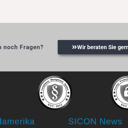
n noch Fragen?
Wir beraten Sie ger
damerika
SICON News