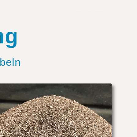
ng
abeln