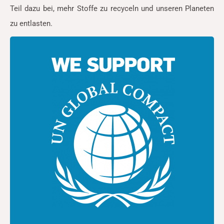
Teil dazu bei, mehr Stoffe zu recyceln und unseren Planeten
zu entlasten.