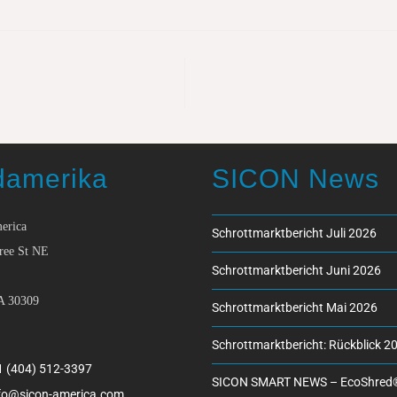
damerika
SICON News
erica
Schrottmarktbericht Juli 2026
ree St NE
Schrottmarktbericht Juni 2026
A 30309
Schrottmarktbericht Mai 2026
Schrottmarktbericht: Rückblick 2
1 (404) 512-3397
SICON SMART NEWS – EcoShred
fo@sicon-america.com