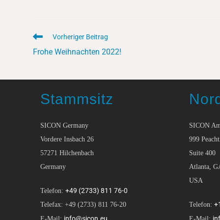
Vorheriger Beitrag
Frohe Weihnachten 2022!
Stammsitz
Nor
SICON Germany
SICON Am
Vordere Insbach 26
999 Peacht
57271 Hilchenbach
Suite 400
Germany
Atlanta, G
USA
+49 (2733) 811 76-0
Telefon:
+
Telefax: +49 (2733) 811 76-20
Telefon:
info@sicon.eu
in
E-Mail:
E-Mail: