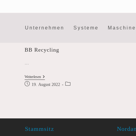
Zum
Inhalt
springen
Unternehmen
Systeme
Maschin
BB Recycling
…
BB
Weiterlesen
Recycling
Beitrag
Beitrags-
19. August 2022
veröffentlicht:
Kategorie:
Stammsitz
Norda