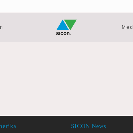
en
Med
merika
SICON News