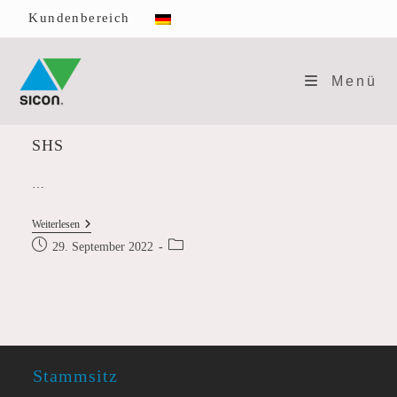
Zum
Kundenbereich
Inhalt
springen
Menü
SHS
…
SHS
Weiterlesen
Beitrag
Beitrags-
29. September 2022
veröffentlicht:
Kategorie:
Stammsitz