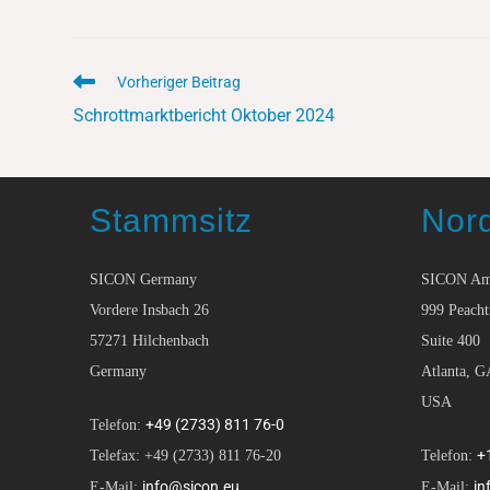
Vorheriger Beitrag
Schrottmarktbericht Oktober 2024
Stammsitz
Nor
SICON Germany
SICON Am
Vordere Insbach 26
999 Peacht
57271 Hilchenbach
Suite 400
Germany
Atlanta, G
USA
+49 (2733) 811 76-0
Telefon:
+
Telefax: +49 (2733) 811 76-20
Telefon:
info@sicon.eu
in
E-Mail:
E-Mail: