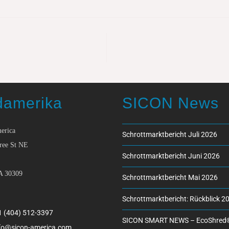
damerika
SICON News
erica
Schrottmarktbericht Juli 2026
ree St NE
Schrottmarktbericht Juni 2026
A 30309
Schrottmarktbericht Mai 2026
Schrottmarktbericht: Rückblick 2
1 (404) 512-3397
SICON SMART NEWS – EcoShred
fo@sicon-america.com