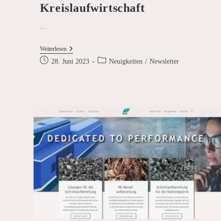
Kreislaufwirtschaft
…
Leuchtturmprojekt
Weiterlesen
Für
Beitrag
Beitrags-
28. Juni 2023
Neuigkeiten
/
Newsletter
Die
veröffentlicht:
Kategorie:
Kreislaufwirtschaft