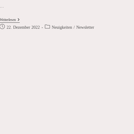
…
Frohe
Weiterlesen
Weihnachten
Beitrag
Beitrags-
22. Dezember 2022
Neuigkeiten
/
Newsletter
2022!
veröffentlicht:
Kategorie: