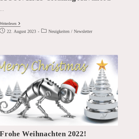
…
Intelligenz-
Weiterlesen
Upgrade
Beitrag
Beitrags-
22. August 2023
Neuigkeiten
/
Newsletter
Für
veröffentlicht:
Kategorie:
Das
SICON
HMS
Cleaning
Advanced
Frohe Weihnachten 2022!