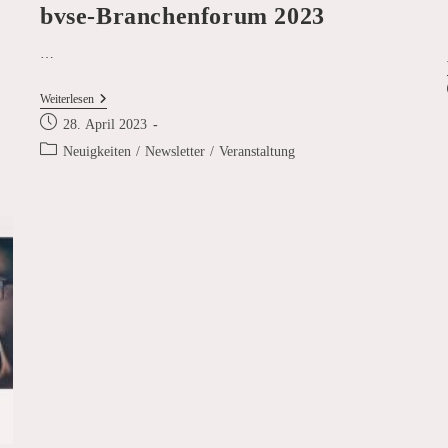
bvse-Branchenforum 2023
…
Einladung
Weiterlesen
–
Beitrag
28. April 2023
SICON
veröffentlicht:
Auf
Beitrags-
Neuigkeiten
/
Newsletter
/
Veranstaltung
Dem
Kategorie:
Bvse-
Branchenforum
2023