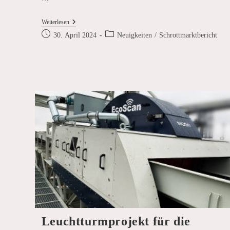
Schrottmarktbericht
Weiterlesen
März
Beitrag
Beitrags-
30. April 2024
Neuigkeiten
/
Schrottmarktbericht
2024
veröffentlicht:
Kategorie:
Leuchtturmprojekt für die