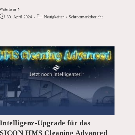
Schrottmarktbericht
Weiterlesen
April
Beitrag
Beitrags-
30. April 2024
Neuigkeiten
/
Schrottmarktbericht
2024
veröffentlicht:
Kategorie:
Intelligenz-Upgrade für das
SICON HMS Cleaning Advanced