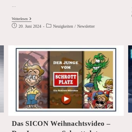
…
SICON
Weiterlesen
Auf
Beitrag
Beitrags-
20. Juni 2024
Neuigkeiten
/
Newsletter
Der
veröffentlicht:
Kategorie:
Metal
Recycling
Conference
&
Expo
2024
Das SICON Weihnachtsvideo –