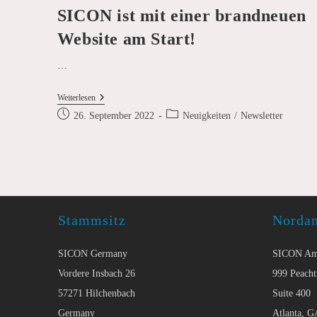
SICON ist mit einer brandneuen
Website am Start!
…
SICON
Weiterlesen
Ist
Beitrag
Beitrags-
26. September 2022
Neuigkeiten
/
Newsletter
Mit
veröffentlicht:
Kategorie:
Einer
Brandneuen
Website
Am
Start!
Stammsitz
Norda
SICON Germany
SICON Am
Vordere Insbach 26
999 Peacht
57271 Hilchenbach
Suite 400
Germany
Atlanta, G