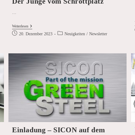
Der Junge vom Schrottplatz
…
Das
Weiterlesen
SICON
Beitrag
Beitrags-
20. Dezember 2023
Neuigkeiten
/
Newsletter
Weihnachtsvideo
veröffentlicht:
Kategorie:
–
Der
Junge
Vom
Schrottplatz
Einladung – SICON auf dem