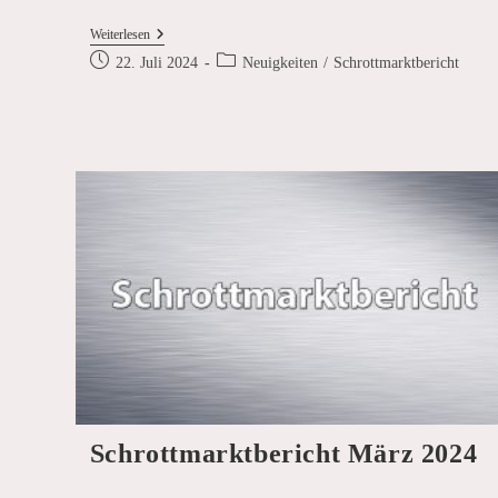
Schrottmarktbericht
Weiterlesen
Mai
Beitrag
Beitrags-
22. Juli 2024
Neuigkeiten
/
Schrottmarktbericht
2024
veröffentlicht:
Kategorie:
Schrottmarktbericht März 2024
…