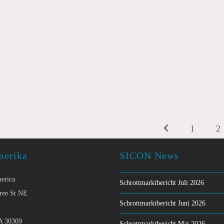
1
2
Zur vorherigen Seite
merika
SICON News
erica
Schrottmarktbericht Juli 2026
ree St NE
Schrottmarktbericht Juni 2026
A 30309
Schrottmarktbericht Mai 2026