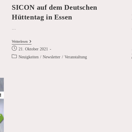
SICON auf dem Deutschen
Hüttentag in Essen
…
SICON
Weiterlesen
Auf
Beitrag
21. Oktober 2021
Dem
veröffentlicht:
Deutschen
Beitrags-
Neuigkeiten
/
Newsletter
/
Veranstaltung
Hüttentag
Kategorie:
In
Essen