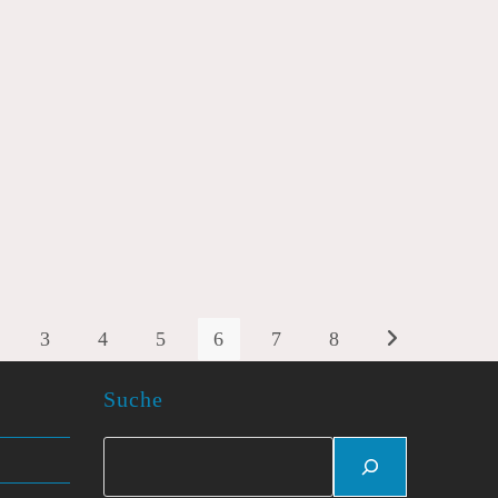
3
4
5
6
7
8
Zur nächsten Seit
Suche
Suchen