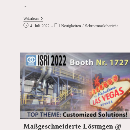
…
Jahresrückblick
Weiterlesen
Schrottmarkt
Beitrag
Beitrags-
4. Juli 2022
Neuigkeiten
/
Schrottmarktbericht
2021
veröffentlicht:
Kategorie:
Maßgeschneiderte Lösungen @