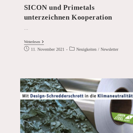
SICON und Primetals
unterzeichnen Kooperation
…
SICON
Weiterlesen
Und
Beitrag
Beitrags-
11. November 2021
Neuigkeiten
/
Newsletter
Primetals
veröffentlicht:
Kategorie:
Unterzeichnen
Kooperation