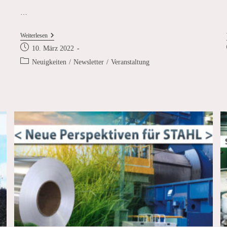
…
Einladung:
Weiterlesen
ISRI
Beitrag
10. März 2022
2022
veröffentlicht:
Beitrags-
Neuigkeiten
/
Newsletter
/
Veranstaltung
Kategorie: