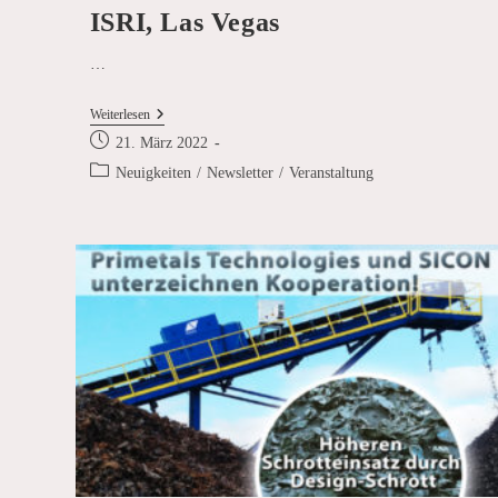
ISRI, Las Vegas
…
Maßgeschneiderte
Weiterlesen
Lösungen
Beitrag
21. März 2022
@
veröffentlicht:
ISRI,
Beitrags-
Neuigkeiten
/
Newsletter
/
Veranstaltung
Las
Kategorie:
Vegas