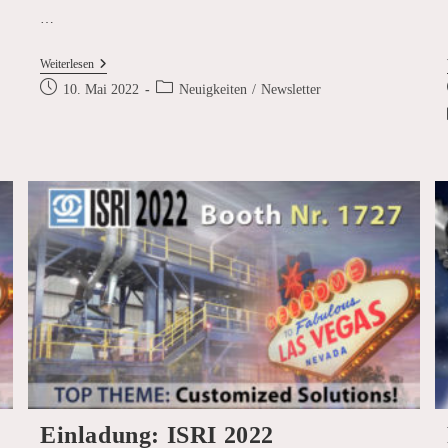
…
SICON
Weiterlesen
Zu
Beitrag
Beitrags-
10. Mai 2022
Neuigkeiten
/
Newsletter
Gast
veröffentlicht:
Kategorie:
Beim
Pioneers
Talk
Einladung: ISRI 2022