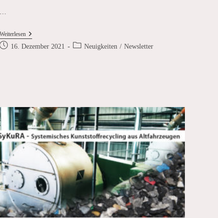
…
Frohe
Weiterlesen
Weihnachten
Beitrag
Beitrags-
16. Dezember 2021
Neuigkeiten
/
Newsletter
2021
veröffentlicht:
Kategorie: