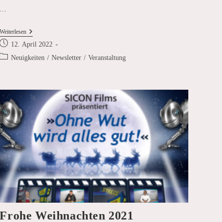
…
SICON
Weiterlesen
Auf
Beitrag
12. April 2022
Dem
veröffentlicht:
Bvse-
Beitrags-
Neuigkeiten
/
Newsletter
/
Veranstaltung
Branchenforum
Kategorie:
2022
Frohe Weihnachten 2021