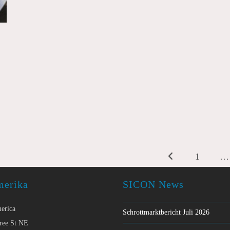
1
…
Zur vorherigen Seite
merika
SICON News
erica
Schrottmarktbericht Juli 2026
ree St NE