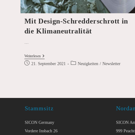
Mit Design-Schredderschrott in
die Klimaneutralität
…
Mit
Weiterlesen
Design-
Beitrag
Beitrags-
21. September 2021
Neuigkeiten
/
Newsletter
Schredderschrott
veröffentlicht:
Kategorie:
In
Die
Klimaneutralität
Stammsitz
Norda
SICON Germany
SICON Am
Vordere Insbach 26
999 Peacht