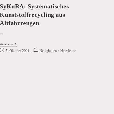
SyKuRA: Systematisches
Kunststoffrecycling aus
Altfahrzeugen
…
SyKuRA:
Weiterlesen
Systematisches
Beitrag
Beitrags-
5. Oktober 2021
Neuigkeiten
/
Newsletter
Kunststoffrecycling
veröffentlicht:
Kategorie:
Aus
Altfahrzeugen