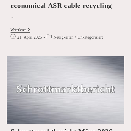
economical ASR cable recycling
…
SICON
Weiterlesen
SMART
Beitrag
Beitrags-
21. April 2026
Neuigkeiten
/
Unkategorisiert
NEWS
veröffentlicht:
Kategorie:
–
EcoShred®
Wiretec®:
The
Art
Of
Economical
ASR
Cable
Recycling