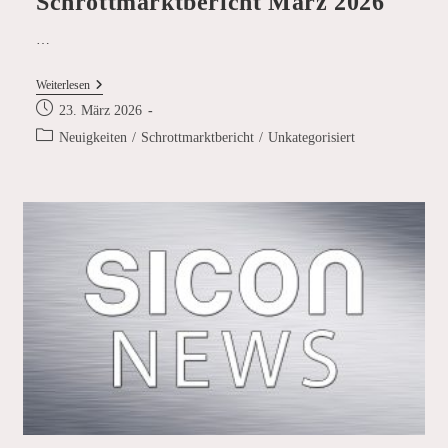
Schrottmarktbericht März 2026
…
Schrottmarktbericht
Weiterlesen
März
Beitrag
23. März 2026
2026
veröffentlicht:
Beitrags-
Neuigkeiten
/
Schrottmarktbericht
/
Unkategorisiert
Kategorie: