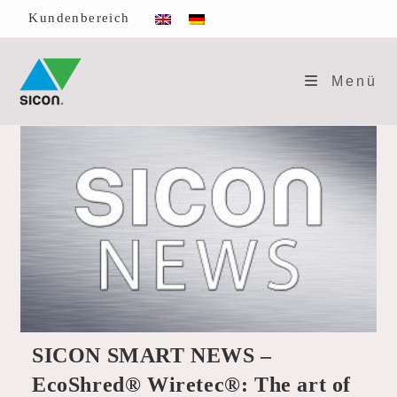
Zum
Kundenbereich
Inhalt
springen
Menü
SICON SMART NEWS –
EcoShred® Wiretec®: The art of