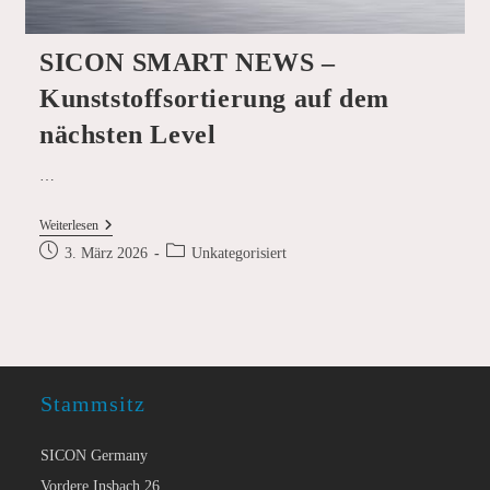
SICON SMART NEWS –
Kunststoffsortierung auf dem
nächsten Level
…
SICON
Weiterlesen
SMART
Beitrag
Beitrags-
3. März 2026
Unkategorisiert
NEWS
veröffentlicht:
Kategorie:
–
Kunststoffsortierung
Auf
Dem
Nächsten
Level
Stammsitz
SICON Germany
Vordere Insbach 26