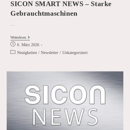
SICON SMART NEWS – Starke
Gebrauchtmaschinen
…
SICON
Weiterlesen
SMART
Beitrag
6. März 2026
NEWS
veröffentlicht:
–
Beitrags-
Neuigkeiten
/
Newsletter
/
Unkategorisiert
Starke
Kategorie:
Gebrauchtmaschinen