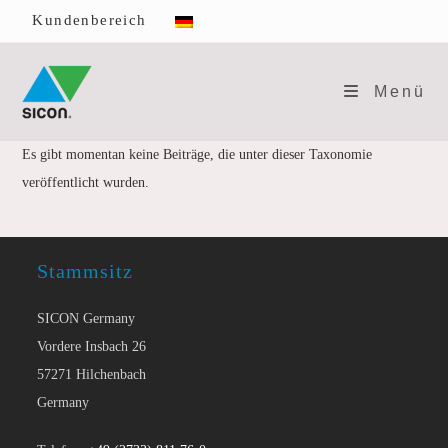
Zum
Kundenbereich
Inhalt
springen
Menü
Es gibt momentan keine Beiträge, die unter dieser Taxonomie
veröffentlicht wurden.
Stammsitz
SICON Germany
Vordere Insbach 26
57271 Hilchenbach
Germany