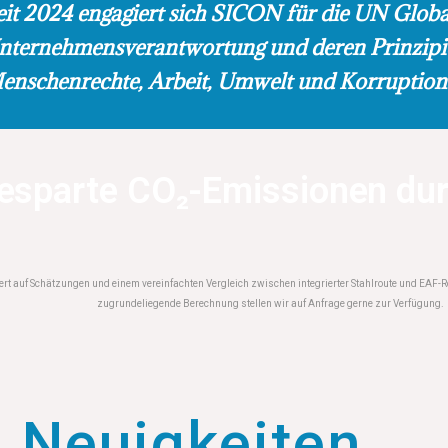
eit 2024 engagiert sich SICON für die UN Globa
nternehmensverantwortung und deren Prinzipie
enschenrechte, Arbeit, Umwelt und Korruptio
gesparte CO₂-Emissionen du
t auf Schätzungen und einem vereinfachten Vergleich zwischen integrierter Stahlroute und EAF-Ro
zugrundeliegende Berechnung stellen wir auf Anfrage gerne zur Verfügung.
Neuigkeiten