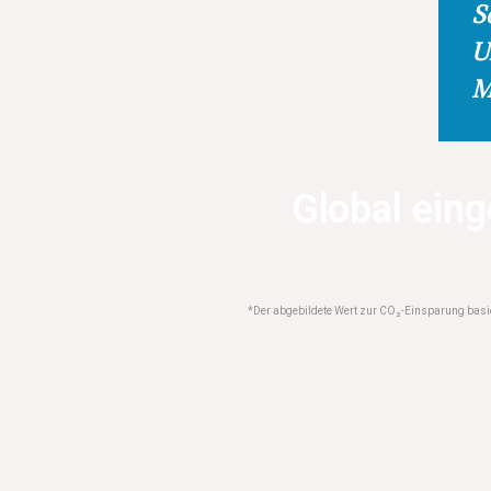
S
U
M
Global ein
*Der abgebildete Wert zur CO₂-Einsparung basier