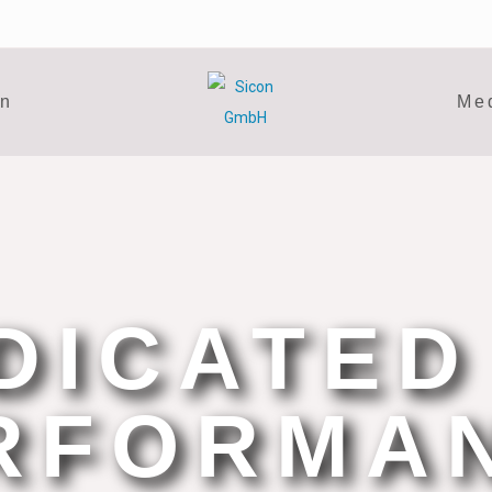
en
Me
DICATED
RFORMA