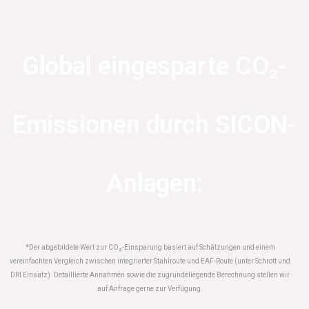
Global eingesparte CO₂-
Emissionen durch SICON-
Anlagen:
*Der abgebildete Wert zur CO₂-Einsparung basiert auf Schätzungen und einem
vereinfachten Vergleich zwischen integrierter Stahlroute und EAF-Route (unter Schrott und
DRI Einsatz). Detaillierte Annahmen sowie die zugrundeliegende Berechnung stellen wir
auf Anfrage gerne zur Verfügung.